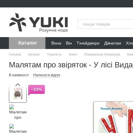
Перейти до основного контенту
Каталог
Вона
Він
Тінейджери
Дівчатам
Хл
Головна
Каталог
Творчість
Книги
Пізнавальна література
Кни
Малятам про звіряток - У лісі В
В наявності
Написати відгук
−23%