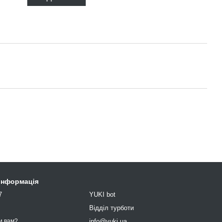
 інформація
7
YUKI bot
9
Відділ турботи
info@yuki.ua
и вам?