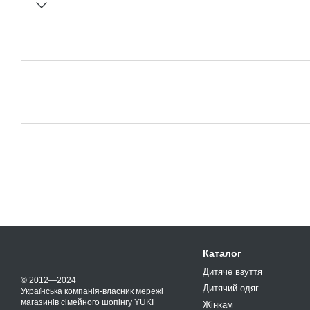
Каталог
Дитяче взуття
© 2012—2024
Дитячий одяг
Українська компанія-власник мережі
магазинів сімейного шопінгу YUKI
Жінкам