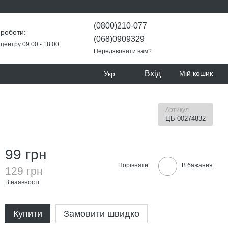
(0800)210-077
 роботи:
(068)0909329
центру 09:00 - 18:00
Передзвонити вам?
Вхід
Мій кошик
Укр
Артикул
ЦБ-00274832
99 грн
Порівняти
В бажання
129 грн
В наявності
Купити
Замовити швидко