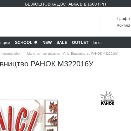
БЕЗКОШТОВНА ДОСТАВКА ВІД 1500 ГРН
Графік
Контакт 
опцям
SCHOOL 🔔
NEW
SALE
OUTLET
Блог
ги розвивайки
Малятам про звіряток - У лісі Видавництво РАНОК М322016У
идавництво РАНОК М322016У