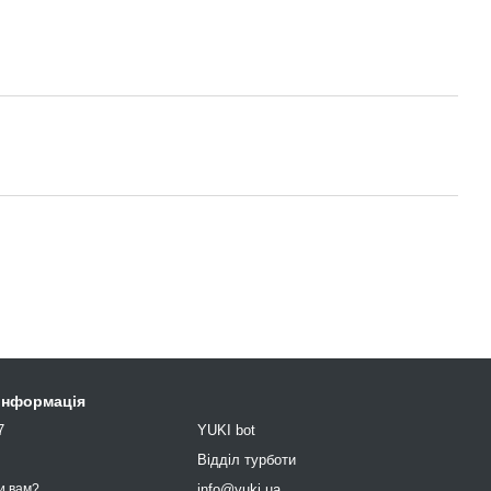
 інформація
7
YUKI bot
9
Відділ турботи
info@yuki.ua
и вам?