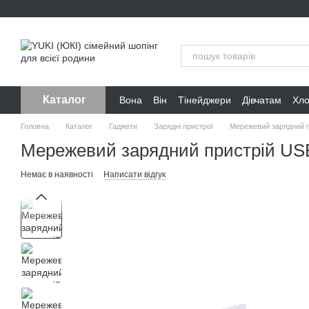
Перейти до основного контенту
Каталог
Вона
Він
Тінейджери
Дівчатам
Хл
Головна
Каталог
Гаджети
Зарядні пристрої
Мережевий зарядний 
Мережевий зарядний пристрій US
Немає в наявності
Написати відгук