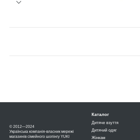
Каталог
Дитяче взуття
© 2012—2024
Дитячий одяг
Українська компанія-власник мережі
магазинів сімейного шопінгу YUKI
Жінкам