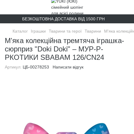
БЕЗКОШТОВНА ДОСТАВКА ВІД 1500 ГРН
Каталог
Іграшки
Тварини та герої
Тварини
М'яка колекці
М'яка колекційна тремтяча іграшка-
сюрприз "Doki Doki" – МУР-Р-
РКОТИКИ SBABAM 126/CN24
Артикул:
ЦБ-00278253
Написати відгук