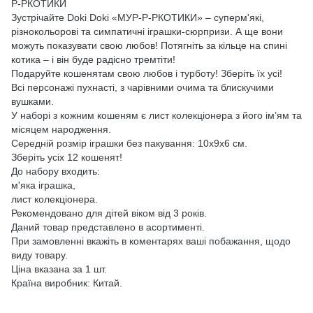
Р-РКОТИКИ
Зустрічайте Doki Doki «МУР-Р-РКОТИКИ» – суперм'які,
різнокольорові та симпатичні іграшки-сюрпризи. А ще вони
можуть показувати свою любов! Потягніть за кільце на спині
котика – і він буде радісно тремтіти!
Подаруйте кошенятам свою любов і турботу! Зберіть їх усі!
Всі персонажі пухнасті, з чарівними очима та блискучими
вушками.
У наборі з кожним кошеням є лист колекціонера з його ім’ям та
місяцем народження.
Середній розмір іграшки без пакування: 10х9х6 см.
Зберіть усіх 12 кошенят!
До набору входить:
м'яка іграшка,
лист колекціонера.
Рекомендовано для дітей віком від 3 років.
Даний товар представлено в асортименті.
При замовленні вкажіть в коментарях ваші побажання, щодо
виду товару.
Ціна вказана за 1 шт.
Країна виробник: Китай.