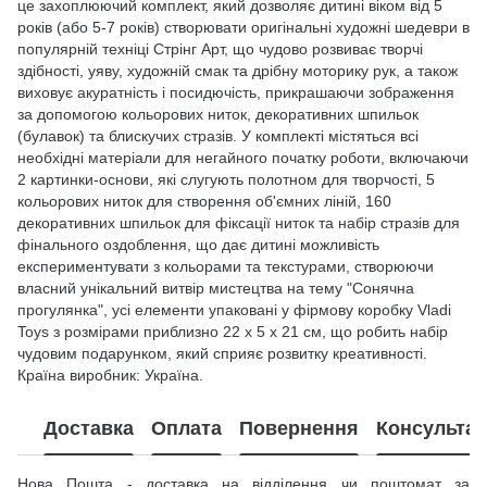
це захоплюючий комплект, який дозволяє дитині віком від 5
років (або 5-7 років) створювати оригінальні художні шедеври в
популярній техніці Стрінг Арт, що чудово розвиває творчі
здібності, уяву, художній смак та дрібну моторику рук, а також
виховує акуратність і посидючість, прикрашаючи зображення
за допомогою кольорових ниток, декоративних шпильок
(булавок) та блискучих стразів. У комплекті містяться всі
необхідні матеріали для негайного початку роботи, включаючи
2 картинки-основи, які слугують полотном для творчості, 5
кольорових ниток для створення об'ємних ліній, 160
декоративних шпильок для фіксації ниток та набір стразів для
фінального оздоблення, що дає дитині можливість
експериментувати з кольорами та текстурами, створюючи
власний унікальний витвір мистецтва на тему "Сонячна
прогулянка", усі елементи упаковані у фірмову коробку Vladi
Toys з розмірами приблизно 22 х 5 х 21 см, що робить набір
чудовим подарунком, який сприяє розвитку креативності.
Країна виробник: Україна.
Доставка
Оплата
Повернення
Консультац
Нова Пошта - доставка на відділення чи поштомат за