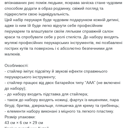
впізнаваних рис поміж людьми, яскрава зачіска стане чудовим
способом додати в образ родзинку, свіжий погляд та
підкреслити свою індивідуальність.
Цей набір перукаря буде чудовим подарунком кожній дитині,
адже із ним їй буде легко відчути себе професійним
перукарем та влаштувати своїм лялькам справжній салон
краси та спробувати себе у ролі стиліста. До набору входять
муляжі професійних перукарських інструментів, які позбавлені
гострих кутів та поверхонь і є абсолютно безпечними для
малюків.
Особливості:
- стайлер імітує підсвітку й звукові ефекти справжнього
перукарського інструменту;
- стайлер працює від двох батарейок типу “ААА” (не включені
до набору);
- до набору входить підставка для стайлера;
- також до набору входять ножиці, фартух із кишенями, пара
бігуді, бритва, дзеркальце, пляшечка для крему та гребінець;
- елементи набору виконані з міцного та легкого пластику.
Розмір упаковки:
43 см × 6 см × 29 см