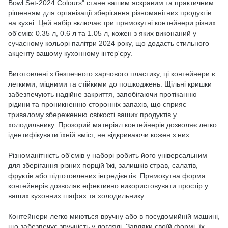
Bowl Set-2024 Colours" стане вашим яскравим та практичним
рішенням для організації зберігання різноманітних продуктів
на кухні. Цей набір включає три прямокутні контейнери різних
об'ємів: 0.35 л, 0.6 л та 1.05 л, кожен з яких виконаний у
сучасному кольорі палітри 2024 року, що додасть стильного
акценту вашому кухонному інтер'єру.
Виготовлені з безпечного харчового пластику, ці контейнери є
легкими, міцними та стійкими до пошкоджень. Щільні кришки
забезпечують надійне закриття, запобігаючи протіканню
рідини та проникненню сторонніх запахів, що сприяє
тривалому збереженню свіжості ваших продуктів у
холодильнику. Прозорий матеріал контейнерів дозволяє легко
ідентифікувати їхній вміст, не відкриваючи кожен з них.
Різноманітність об'ємів у наборі робить його універсальним
для зберігання різних порцій їжі, залишків страв, салатів,
фруктів або підготовлених інгредієнтів. Прямокутна форма
контейнерів дозволяє ефективно використовувати простір у
ваших кухонних шафах та холодильнику.
Контейнери легко миються вручну або в посудомийній машині,
що забезпечує зручність у догляді. Завдяки своїй формі, їх