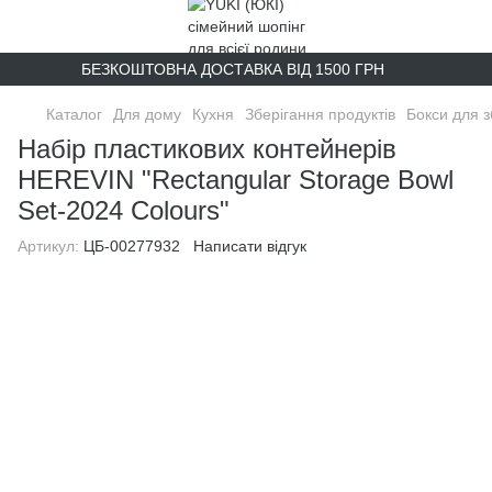
БЕЗКОШТОВНА ДОСТАВКА ВІД 1500 ГРН
Каталог
Для дому
Кухня
Зберігання продуктів
Бокси для з
Набір пластикових контейнерів
HEREVIN "Rectangular Storage Bowl
Set-2024 Colours"
Артикул:
ЦБ-00277932
Написати відгук