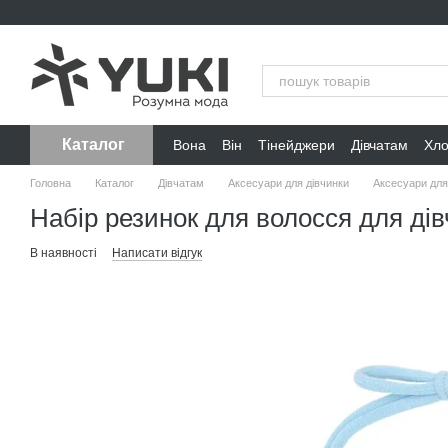
Перейти до основного контенту
Каталог
Вона
Він
Тінейджери
Дівчатам
Хл
Головна
Каталог
Дівчатам
Аксесуари для дівчинки
Аксесуари для
Набір резинок для волосся для дів
В наявності
Написати відгук