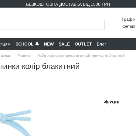
БЕЗКОШТОВНА ДОСТАВКА ВІД 1500 ГРН
Графік
Контакт 
опцям
SCHOOL 🔔
NEW
SALE
OUTLET
Блог
 дівчат
Резинка
Набір резинок для волосся для дівчинки колір блакитний
чинки колір блакитний