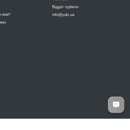
9
Відділ турботи
info@yuki.ua
и вам?
ежах