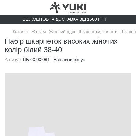
БЕЗКОШТОВНА ДОСТАВКА ВІД 1500 ГРН
Каталог
Жінкам
Жіночий одяг
Шкарпетки, колготи
Шкарпет
Набір шкарпеток високих жіночих
колір білий 38-40
Артикул:
ЦБ-00282061
Написати відгук