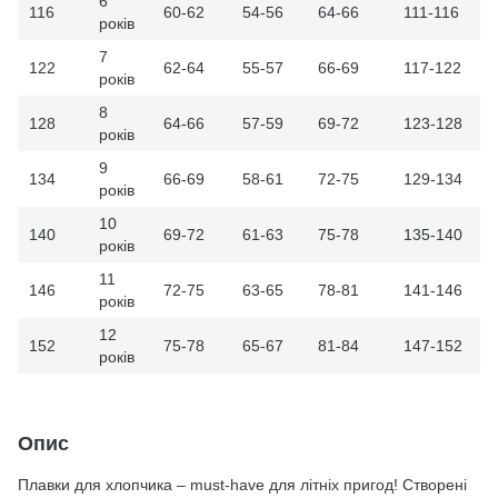
6
116
60-62
54-56
64-66
111-116
років
7
122
62-64
55-57
66-69
117-122
років
8
128
64-66
57-59
69-72
123-128
років
9
134
66-69
58-61
72-75
129-134
років
10
140
69-72
61-63
75-78
135-140
років
11
146
72-75
63-65
78-81
141-146
років
12
152
75-78
65-67
81-84
147-152
років
Опис
Плавки для хлопчика – must-have для літніх пригод! Створені