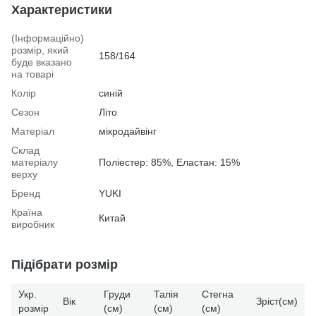
Характеристики
(Інформаційно)
розмір, який
158/164
буде вказано
на товарі
Колір
синій
Сезон
Літо
Матеріал
мікродайвінг
Склад
матеріалу
Поліестер: 85%, Еластан: 15%
верху
Бренд
YUKI
Країна
Китай
виробник
Підібрати розмір
Укр.
Груди
Талія
Стегна
Вік
Зріст(см)
розмір
(см)
(см)
(см)