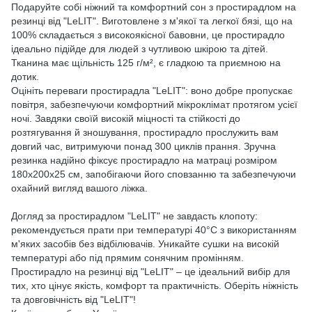
Подаруйте собі ніжний та комфортний сон з простирадлом на
резинці від "LeLIT". Виготовлене з м'якої та легкої бязі, що на
100% складається з високоякісної бавовни, це простирадло
ідеально підійде для людей з чутливою шкірою та дітей.
Тканина має щільність 125 г/м², є гладкою та приємною на
дотик.
Оцініть переваги простирадла "LeLIT": воно добре пропускає
повітря, забезпечуючи комфортний мікроклімат протягом усієї
ночі. Завдяки своїй високій міцності та стійкості до
розтягування й зношування, простирадло прослужить вам
довгий час, витримуючи понад 300 циклів прання. Зручна
резинка надійно фіксує простирадло на матраці розміром
180х200х25 см, запобігаючи його сповзанню та забезпечуючи
охайний вигляд вашого ліжка.
Догляд за простирадлом "LeLIT" не завдасть клопоту:
рекомендується прати при температурі 40°C з використанням
м'яких засобів без відбілювачів. Уникайте сушки на високій
температурі або під прямим сонячним промінням.
Простирадло на резинці від "LeLIT" – це ідеальний вибір для
тих, хто цінує якість, комфорт та практичність. Оберіть ніжність
та довговічність від "LeLIT"!