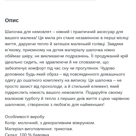
Опис
Шапочка для немовлят – ніжний і практичний аксесуар для
вашого малюка! Ця мила річ стане незамінною в перші місяці
життя, даруючи тепло й затишок маленькій голівці. Завдяки
м’якому, приємному на дотик матеріалу шапочка ніжно
обіймає шкіру, не викликаючи подразнень. Її продуманий крій
ідеально сидить, не здавлюючи й не сповзаючи, що
забезпечує комфорт під час сну чи прогулянок. Чудово
доповнює будь-який образ – від повсякденного домашнього
одягу до ошатного комплекту на виписку. Ця шапочка – не
просто захист від прохолоди, а й стильний елемент, який
підкреслить ніжність вашого немовляти. Подаруйте своєму
малюкові турботу й тепло з перших днів життя з цією чарівною
шапочкою, створеною з любов’ю для найменших!
Особливості виробу:
Колір: молочний, з декоративним візерунком.
Матеріал виготовлення: трикотаж.
Склад: 100 % бавовна.