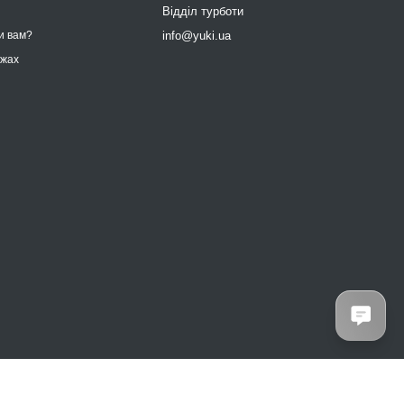
9
Відділ турботи
info@yuki.ua
и вам?
ежах