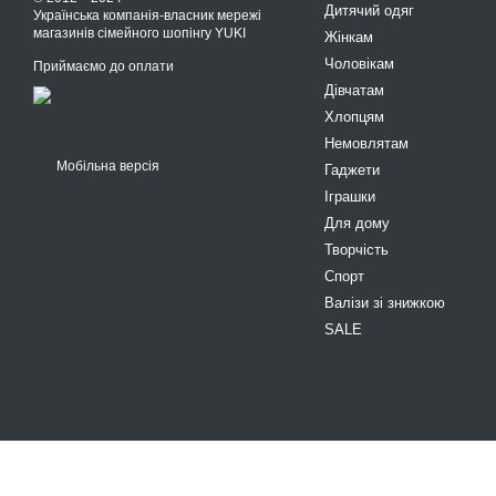
Дитячий одяг
Українська компанія-власник мережі
магазинів сімейного шопінгу YUKI
Жінкам
Чоловікам
Приймаємо до оплати
Дівчатам
Хлопцям
Немовлятам
Мобільна версія
Гаджети
Іграшки
Для дому
Творчість
Спорт
Валізи зі знижкою
SALE