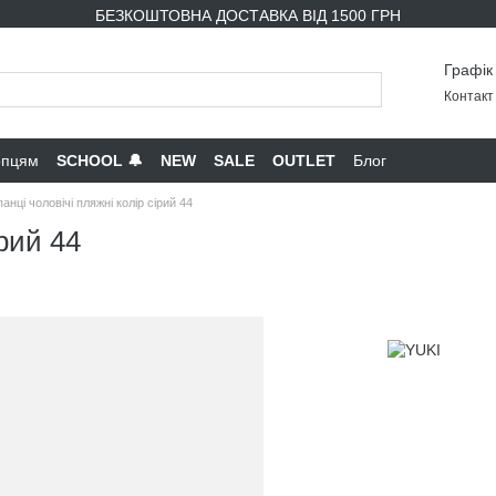
БЕЗКОШТОВНА ДОСТАВКА ВІД 1500 ГРН
Графік
Контакт 
опцям
SCHOOL 🔔
NEW
SALE
OUTLET
Блог
нці чоловічі пляжні колір сірий 44
рий 44