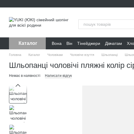
Перейти до основного контенту
Каталог
Вона
Він
Тінейджери
Дівчатам
Хл
Головна
Каталог
Чоловікам
Чоловіче взуття
Шльопанці
Шльопа
Шльопанці чоловічі пляжні колір сі
Немає в наявності
Написати відгук