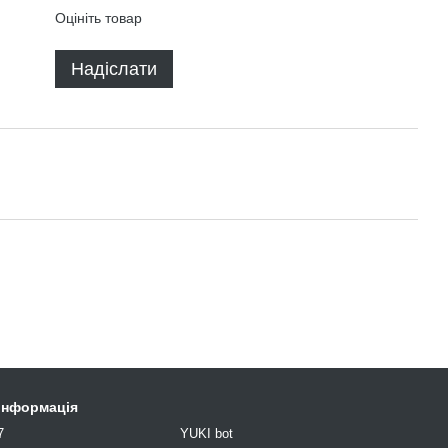
Оцініть товар
Надіслати
 інформація
7
YUKI bot