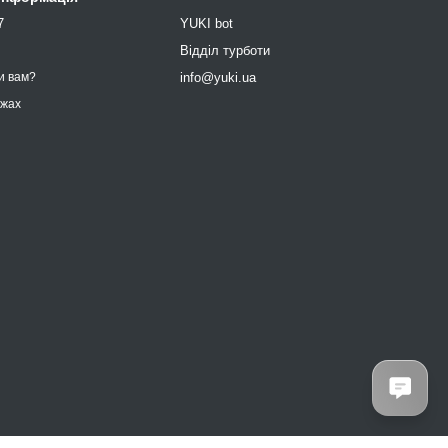
7
YUKI bot
9
Відділ турботи
info@yuki.ua
и вам?
ежах