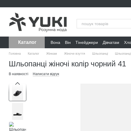
Перейти до основного контенту
Каталог
Вона
Він
Тінейджери
Дівчатам
Хл
Головна
Каталог
Жінкам
Жіноче взуття
Шльопанці
Шльопанці 
Шльопанці жіночі колір чорний 41
В наявності
Написати відгук