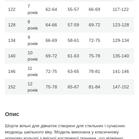
7
122
62-64
55-57
66-69
117-122
років
8
128
64-66
57-59
69-72
123-128
років
9
134
66-69
58-61
72-75
129-134
років
10
140
69-72
61-63
75-78
135-140
років
11
146
72-75
63-65
78-81
141-146
років
12
152
75-78
65-67
81-84
147-152
років
Опис
Шорти вільні для дівчаток створені для стильних і сучасних
модниць шкільного віку. Модель виконана у класичному
чорному кольорі з якісної костюмної тканини, що відмінно