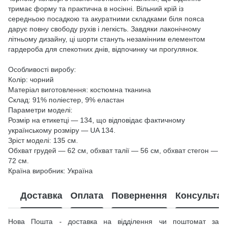
тримає форму та практична в носінні. Вільний крій із
середньою посадкою та акуратними складками біля пояса
дарує повну свободу рухів і легкість. Завдяки лаконічному
літньому дизайну, ці шорти стануть незамінним елементом
гардероба для спекотних днів, відпочинку чи прогулянок.
Особливості виробу:
Колір: чорний
Матеріал виготовлення: костюмна тканина
Склад: 91% поліестер, 9% еластан
Параметри моделі:
Розмір на етикетці — 134, що відповідає фактичному
українському розміру — UA 134.
Зріст моделі: 135 см.
Обхват грудей — 62 см, обхват талії — 56 см, обхват стегон —
72 см.
Країна виробник: Україна
Доставка
Оплата
Повернення
Консультац
Нова Пошта - доставка на відділення чи поштомат за