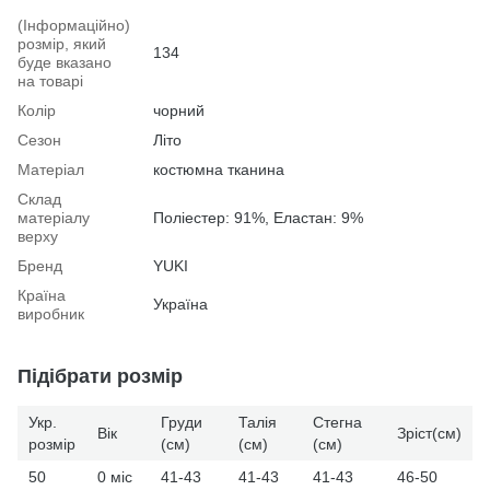
(Інформаційно)
розмір, який
134
буде вказано
на товарі
Колір
чорний
Сезон
Літо
Матеріал
костюмна тканина
Склад
матеріалу
Поліестер: 91%, Еластан: 9%
верху
Бренд
YUKI
Країна
Україна
виробник
Підібрати розмір
Укр.
Груди
Талія
Стегна
Вік
Зріст(см)
розмір
(см)
(см)
(см)
50
0 міс
41-43
41-43
41-43
46-50