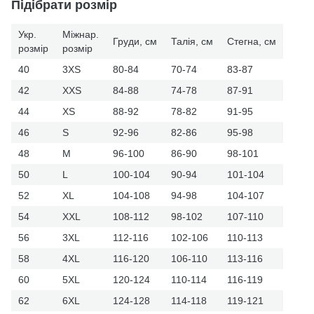
Підібрати розмір
Укр.
Міжнар.
Груди, см
Талія, см
Стегна, см
розмір
розмір
40
3XS
80-84
70-74
83-87
42
XXS
84-88
74-78
87-91
44
XS
88-92
78-82
91-95
46
S
92-96
82-86
95-98
48
M
96-100
86-90
98-101
50
L
100-104
90-94
101-104
52
XL
104-108
94-98
104-107
54
XXL
108-112
98-102
107-110
56
3XL
112-116
102-106
110-113
58
4XL
116-120
106-110
113-116
60
5XL
120-124
110-114
116-119
62
6XL
124-128
114-118
119-121