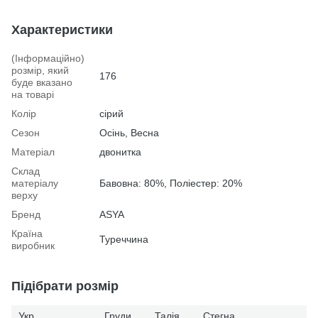
Характеристики
(Інформаційно)
розмір, який
176
буде вказано
на товарі
Колір
сірий
Сезон
Осінь, Весна
Матеріал
двонитка
Склад
матеріалу
Бавовна: 80%, Поліестер: 20%
верху
Бренд
ASYA
Країна
Туреччина
виробник
Підібрати розмір
Укр.
Груди
Талія
Стегна