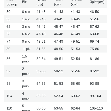
Вік
Зріст(см)
розмір
(см)
(см)
(см)
50
0 міс
41-43
41-43
41-43
46-50
56
1 міс
43-45
43-45
43-45
51-56
62
3 міс
45-47
45-47
45-47
57-62
68
6 міс
47-49
46-48
47-49
63-68
74
9 міс
49-51
47-49
49-51
69-74
80
1 рік
51-53
48-50
51-53
75-80
1,5
86
52-54
49-51
52-54
81-86
роки
2
92
53-55
50-52
54-56
87-92
роки
3
98
54-56
51-53
58-60
93-98
роки
4
104
56-58
52-54
60-62
99-104
роки
5
110
58-60
53-55
62-64
105-110
років