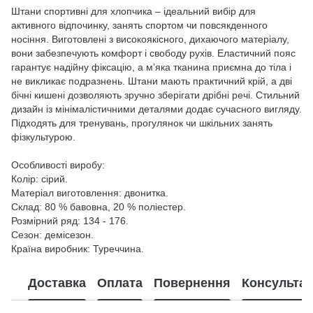
Штани спортивні для хлопчика – ідеальний вибір для
активного відпочинку, занять спортом чи повсякденного
носіння. Виготовлені з високоякісного, дихаючого матеріалу,
вони забезпечують комфорт і свободу рухів. Еластичний пояс
гарантує надійну фіксацію, а м’яка тканина приємна до тіла і
не викликає подразнень. Штани мають практичний крій, а дві
бічні кишені дозволяють зручно зберігати дрібні речі. Стильний
дизайн із мінімалістичними деталями додає сучасного вигляду.
Підходять для тренувань, прогулянок чи шкільних занять
фізкультурою.
Особливості виробу:
Колір: сірий.
Матеріал виготовлення: двонитка.
Склад: 80 % бавовна, 20 % поліестер.
Розмірний ряд: 134 - 176.
Сезон: демісезон.
Країна виробник: Туреччина.
Доставка
Оплата
Повернення
Консультац