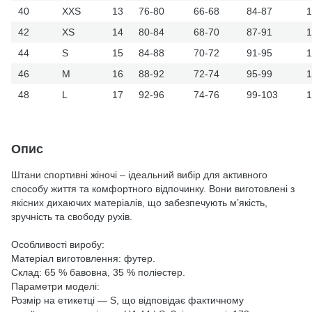
40
XXS
13
76-80
66-68
84-87
1
42
XS
14
80-84
68-70
87-91
1
44
S
15
84-88
70-72
91-95
1
46
M
16
88-92
72-74
95-99
1
48
L
17
92-96
74-76
99-103
1
Опис
Штани спортивні жіночі – ідеальний вибір для активного
способу життя та комфортного відпочинку. Вони виготовлені з
якісних дихаючих матеріалів, що забезпечують м’якість,
зручність та свободу рухів.
Особливості виробу:
Матеріал виготовлення: футер.
Склад: 65 % бавовна, 35 % поліестер.
Параметри моделі:
Розмір на етикетці — S, що відповідає фактичному