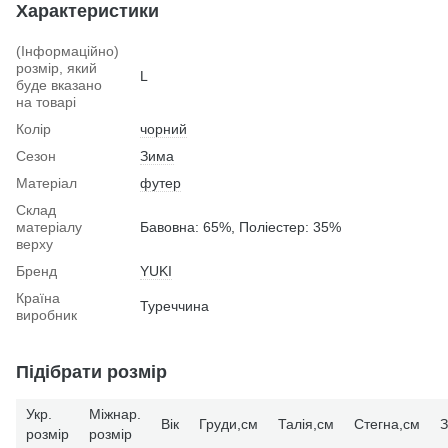
Характеристики
(Інформаційно)
розмір, який
L
буде вказано
на товарі
Колір
чорний
Сезон
Зима
Матеріал
футер
Склад
матеріалу
Бавовна: 65%, Поліестер: 35%
верху
Бренд
YUKI
Країна
Туреччина
виробник
Підібрати розмір
Укр.
Міжнар.
Вік
Груди,см
Талія,см
Стегна,см
З
розмір
розмір