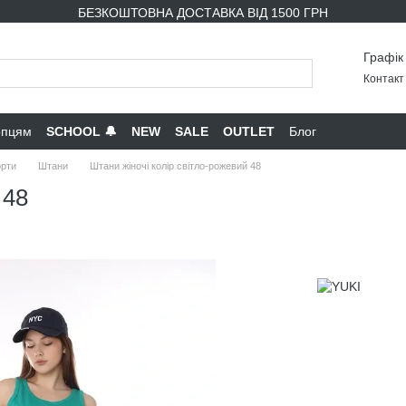
БЕЗКОШТОВНА ДОСТАВКА ВІД 1500 ГРН
Графік
Контакт 
опцям
SCHOOL 🔔
NEW
SALE
OUTLET
Блог
орти
Штани
Штани жіночі колір світло-рожевий 48
 48