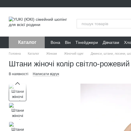
Перейти до основного контенту
Каталог
Вона
Він
Тінейджери
Дівчатам
Хл
Головна
Каталог
Жінкам
Жіночий одяг
Джинси, штани, лосини, ш
Штани жіночі колір світло-рожевий
В наявності
Написати відгук