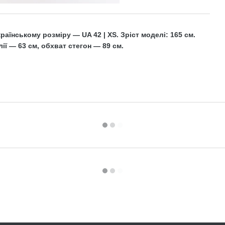
аїнському розміру — UA 42 | XS. Зріст моделі: 165 см.
ії — 63 см, обхват стегон — 89 см.