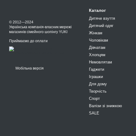
Каталог
Дитяче взуття
© 2012—2024
Дитячий одяг
Українська компанія-власник мережі
магазинів сімейного шопінгу YUKI
Жінкам
Чоловікам
Приймаємо до оплати
Дівчатам
Хлопцям
Немовлятам
Мобільна версія
Гаджети
Іграшки
Для дому
Творчість
Спорт
Валізи зі знижкою
SALE