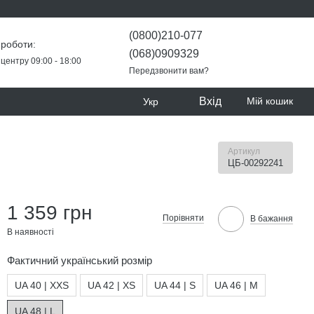
(0800)210-077
 роботи:
(068)0909329
центру 09:00 - 18:00
Передзвонити вам?
Вхід
Мій кошик
Укр
Артикул
ЦБ-00292241
1 359 грн
Порівняти
В бажання
В наявності
Фактичний український розмір
UA 40 | XXS
UA 42 | XS
UA 44 | S
UA 46 | M
UA 48 | L