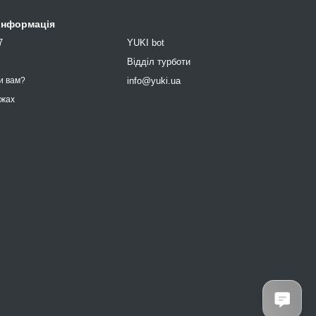
 інформація
7
YUKI bot
9
Відділ турботи
info@yuki.ua
и вам?
ежах