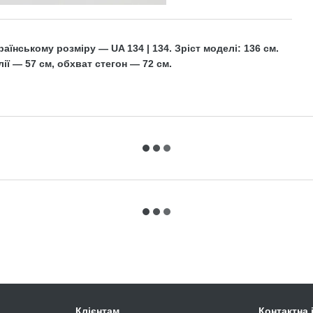
аїнському розміру — UA 134 | 134. Зріст моделі: 136 см.
ії — 57 см, обхват стегон — 72 см.
Клієнтам
Контактна