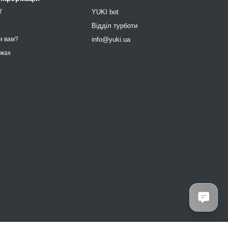
7
YUKI bot
9
Відділ турботи
info@yuki.ua
и вам?
ежах