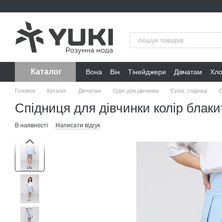
Перейти до основного контенту
Каталог
Вона
Він
Тінейджери
Дівчатам
Хл
Головна
Каталог
Дівчатам
Одяг для дівчинки
Сукні, спідниці
С
Спідниця для дівчинки колір блак
В наявності
Написати відгук