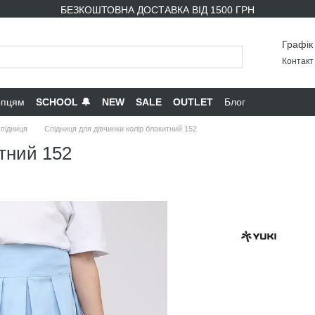
БЕЗКОШТОВНА ДОСТАВКА ВІД 1500 ГРН
Графік
Контакт 
опцям
SCHOOL 🔔
NEW
SALE
OUTLET
Блог
підниця
Спідниця для дівчинки колір блакитний 152
итний 152