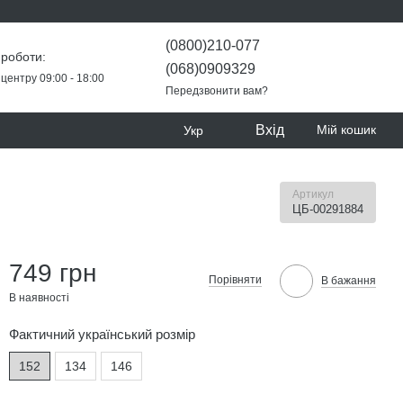
(0800)210-077
 роботи:
(068)0909329
центру 09:00 - 18:00
Передзвонити вам?
Вхід
Мій кошик
Укр
Артикул
ЦБ-00291884
749 грн
Порівняти
В бажання
В наявності
Фактичний український розмір
152
134
146