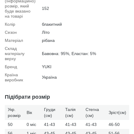
(Інформаційно)
розмір, який
152
буде вказано
на товарі
Колір
блакитний
Сезон
Літо
Матеріал
рібана
Склад
матеріалу
Бавовна: 95%, Еластан: 5%
верху
Бренд
YUKI
Країна
Україна
виробник
Підібрати розмір
Укр.
Груди
Талія
Стегна
Вік
Зріст(см)
розмір
(см)
(см)
(см)
50
0 міс
41-43
41-43
41-43
46-50
56
1 міс
43-45
43-45
43-45
51-56