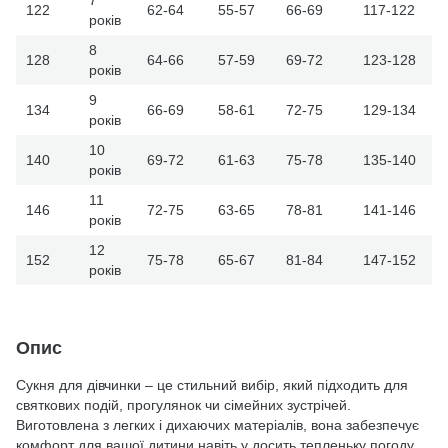
122
62-64
55-57
66-69
117-122
років
8
128
64-66
57-59
69-72
123-128
років
9
134
66-69
58-61
72-75
129-134
років
10
140
69-72
61-63
75-78
135-140
років
11
146
72-75
63-65
78-81
141-146
років
12
152
75-78
65-67
81-84
147-152
років
Опис
Сукня для дівчинки – це стильний вибір, який підходить для
святкових подій, прогулянок чи сімейних зустрічей.
Виготовлена з легких і дихаючих матеріалів, вона забезпечує
комфорт для вашої дитини навіть у досить тепленьку погоду.