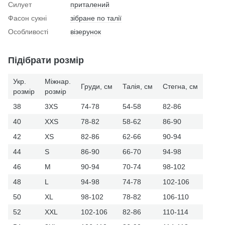
Силует
приталений
Фасон сукні
зібране по талії
Особливості
візерунок
Підібрати розмір
Укр.
Міжнар.
Груди, см
Талія, см
Стегна, см
розмір
розмір
38
3XS
74-78
54-58
82-86
40
XXS
78-82
58-62
86-90
42
XS
82-86
62-66
90-94
44
S
86-90
66-70
94-98
46
M
90-94
70-74
98-102
48
L
94-98
74-78
102-106
50
XL
98-102
78-82
106-110
52
XXL
102-106
82-86
110-114