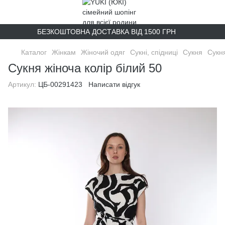
БЕЗКОШТОВНА ДОСТАВКА ВІД 1500 ГРН
Каталог
Жінкам
Жіночий одяг
Сукні, спідниці
Сукня
Сукня
Сукня жіноча колір білий 50
Артикул:
ЦБ-00291423
Написати відгук