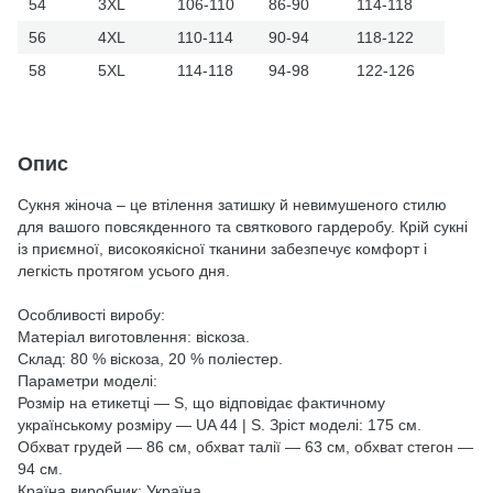
54
3XL
106-110
86-90
114-118
56
4XL
110-114
90-94
118-122
58
5XL
114-118
94-98
122-126
Опис
Сукня жіноча – це втілення затишку й невимушеного стилю
для вашого повсякденного та святкового гардеробу. Крій сукні
із приємної, високоякісної тканини забезпечує комфорт і
легкість протягом усього дня.
Особливості виробу:
Матеріал виготовлення: віскоза.
Склад: 80 % віскоза, 20 % поліестер.
Параметри моделі:
Розмір на етикетці — S, що відповідає фактичному
українському розміру — UA 44 | S. Зріст моделі: 175 см.
Обхват грудей — 86 см, обхват талії — 63 см, обхват стегон —
94 см.
Країна виробник: Україна.