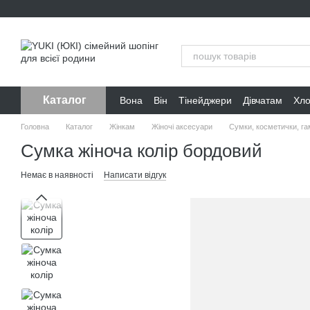
Перейти до основного контенту
Каталог
Вона
Він
Тінейджери
Дівчатам
Хл
Головна
Каталог
Жінкам
Жіночі аксесуари
Сумки, косметички, га
Сумка жіноча колір бордовий
Немає в наявності
Написати відгук