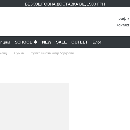
БЕЗКОШТОВНА ДОСТАВКА ВІД 1500 ГРН
Графік
Контакт 
опцям
SCHOOL 🔔
NEW
SALE
OUTLET
Блог
манці
Сумка
Сумка жіноча колір бордовий