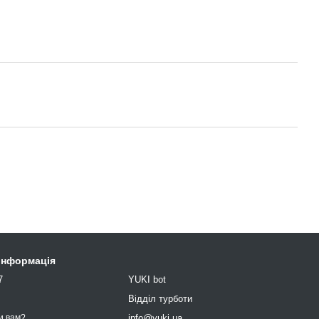
 інформація
7
YUKI bot
9
Відділ турботи
info@yuki.ua
и вам?