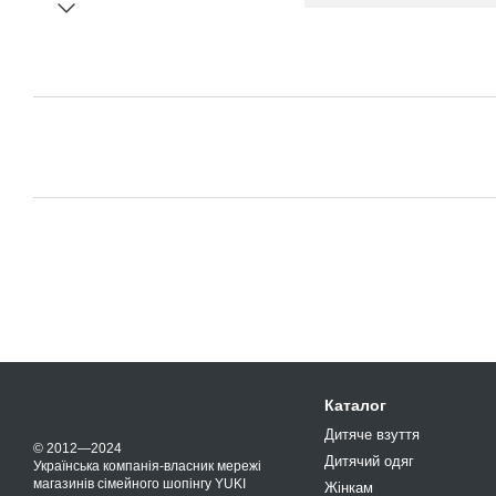
Каталог
Дитяче взуття
© 2012—2024
Дитячий одяг
Українська компанія-власник мережі
магазинів сімейного шопінгу YUKI
Жінкам