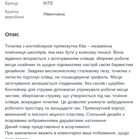
Бренд
KITE
Країна
Німеччина
виробник
Опис
Точилка з контейнером прямокутна Kite – незамінна
помічниця школярів, яка має бути у кожному пеналі. Вона
відмінно впорається з заточуванням олівців, збереже робоче
місце охайним та щодня підніматиме настрій своїм барвистим
дизайном. Завдяки високоякісному сталевому лезу, точилка з
легкістю підточує олівці, не пошкоджуючи грифель. Місце
заточування залишається гладеньким, без сколів і щербин.
Контейнер для стружки допомагає утримувати робоче місце
чистим, зберігаючи стружку, що утворюється під час точіння
олівців, всередині точилки. Це дозволяє уникнути забруднення
робочого простору та заощадити час. Прямокутний корпус
виконаний із якісного міцного пластику. Стильний дизайн з
яскравими зображеннями даруватиме натхнення.
Даний товар представлено в асортименті.
При замовленні вкажіть в коментарях ваші побажання, щодо
виду товару.