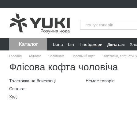
Перейти до основного контенту
Каталог
Вона
Він
Тінейджери
Дівчатам
Хл
Головна
Каталог
Чоловікам
Чоловічий одяг
Толстовки, світшоти, х
Флісова кофта чоловіча
Толстовка на блискавці
Немає товарів
Світшот
Худі