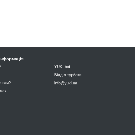
 інформація
7
YUKI bot
9
Відділ турботи
info@yuki.ua
и вам?
ежах