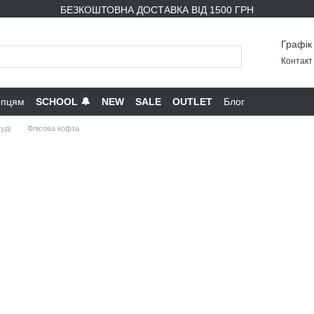
БЕЗКОШТОВНА ДОСТАВКА ВІД 1500 ГРН
Графік
Контакт 
опцям
SCHOOL 🔔
NEW
SALE
OUTLET
Блог
уді
Флісова кофта