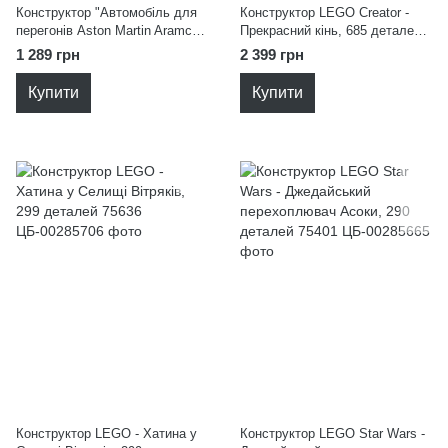
Конструктор "Автомобіль для
Конструктор LEGO Creator -
перегонів Aston Martin Aramco
Прекрасний кінь, 685 деталей
F1 AMR24" 77245
31166
1 289 грн
2 399 грн
Купити
Купити
Конструктор LEGO - Хатина у
Конструктор LEGO Star Wars -