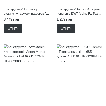
Конструктор "Тусовка у
Конструктор "Автомобіль для
будиночку дружби на дереві"
перегонів BWT Alpine F1 Team
42652
A524" 77248
3 449 грн
1 289 грн
Купити
Купити