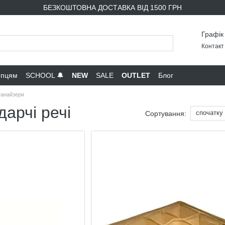
БЕЗКОШТОВНА ДОСТАВКА ВІД 1500 ГРН
Графік
Контакт 
опцям
SCHOOL 🔔
NEW
SALE
OUTLET
Блог
ганайзери
арчі речі
спочатку
Сортування: