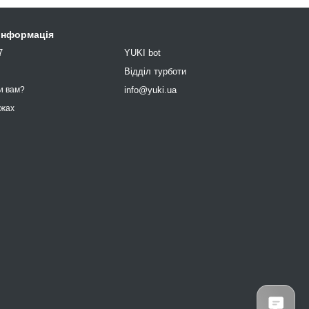
 інформація
7
YUKI bot
9
Відділ турботи
info@yuki.ua
и вам?
ежах