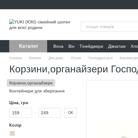
Перейти до основного контенту
Каталог
Вона
Він
Тінейджери
Дівчатам
Хл
Головна
Каталог
Для дому
Оселя
Господарчі речі
Корзини,ор
Корзини,органайзери Господ
Корзини,органайзери
Контейнери для зберігання
Ціна, грн
Від Ціна, грн
До Ціна, грн
ОК
Колір