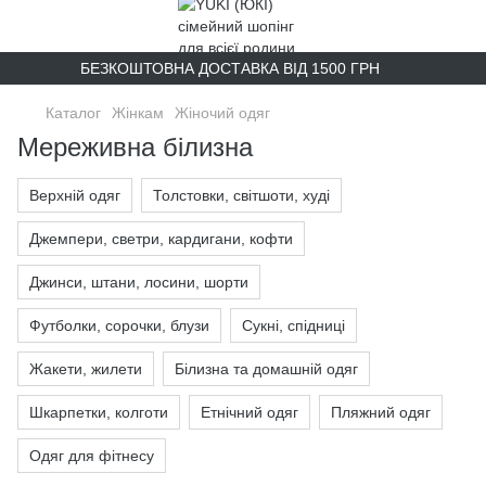
БЕЗКОШТОВНА ДОСТАВКА ВІД 1500 ГРН
Каталог
Жінкам
Жіночий одяг
Мереживна білизна
Верхній одяг
Толстовки, світшоти, худі
Джемпери, светри, кардигани, кофти
Джинси, штани, лосини, шорти
Футболки, сорочки, блузи
Сукні, спідниці
Жакети, жилети
Білизна та домашній одяг
Шкарпетки, колготи
Етнічний одяг
Пляжний одяг
Одяг для фітнесу