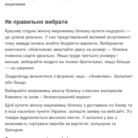
мережива.
Як правильно вибрати
Красиву спідню жіночу мереживну білизну купити недорого —
це цілком реально. У нас представлений великий асортимент,
тому завжди можна знайти бюджетні варіанти. Вибираючи
комплекти, обов'язково звертайте увагу на розмір — білизна
повинна сидіти ідеально. Якщо груди третього розміру і
менше, вибирайте моделі на тонких бретельках, якщо більше
— на широких.
Заздалегідь визначтеся з формою чаші - «Анжеліка», балконет
або бандо.
Вибирайте мереживну жіночу білизну з якісних матеріалів.
Бавовна та шовк – безпрограшний варіант.
Щоб купити жіночу мереживну білизну з доставкою по Києву та
в інші населені пункти України, залиште заявку на вебсайті. Усі
товари відрізняються високою якістю. У каталозі у вас є
можливість сортувати вироби за вартістю, кольором та
брендом.