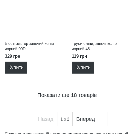
Бюстгальтер жіночий колір
Труси сліпи, жіночі колір
чорний 90D
чорний 48
329 грн
119 грн
Купити
Купити
Показати ще 18 товарів
Назад
Вперед
1
з 2
Сучасна мереживна білизна не просто гарна, вона має гарний