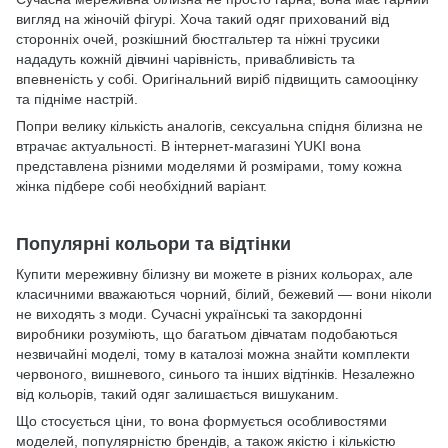
вигляд на жіночій фігурі. Хоча такий одяг прихований від
сторонніх очей, розкішний бюстгальтер та ніжні трусики
нададуть кожній дівчині чарівність, привабливість та
впевненість у собі. Оригінальний виріб підвищить самооцінку
та підніме настрій.
Попри велику кількість аналогів, сексуальна спідня білизна не
втрачає актуальності. В інтернет-магазині YUKI вона
представлена різними моделями й розмірами, тому кожна
жінка підбере собі необхідний варіант.
Популярні кольори та відтінки
Купити мереживну білизну ви можете в різних кольорах, але
класичними вважаються чорний, білий, бежевий — вони ніколи
не виходять з моди. Сучасні українські та закордонні
виробники розуміють, що багатьом дівчатам подобаються
незвичайні моделі, тому в каталозі можна знайти комплекти
червоного, вишневого, синього та інших відтінків. Незалежно
від кольорів, такий одяг залишається вишуканим.
Що стосується ціни, то вона формується особливостями
моделей, популярністю брендів, а також якістю і кількістю