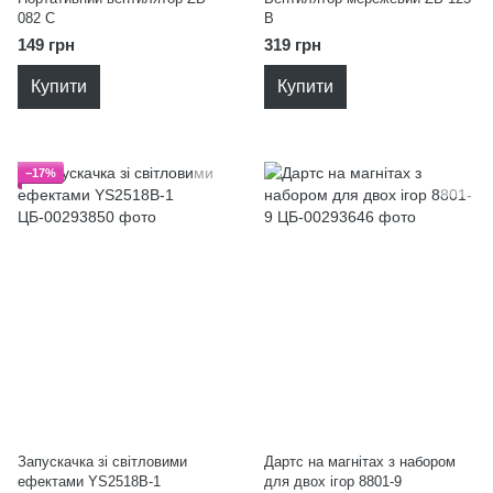
082 C
B
149 грн
319 грн
Купити
Купити
−17%
Запускачка зі світловими
Дартс на магнітах з набором
ефектами YS2518B-1
для двох ігор 8801-9