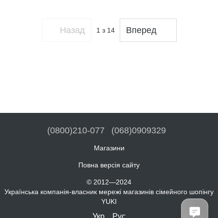
Назад
Вперед
1
з 14
(0800)210-077
(068)0909329
Магазини
Повна версія сайту
© 2012—2024
Українська компанія-власник мережі магазинів сімейного шопінгу
YUKI
Укр
Рус