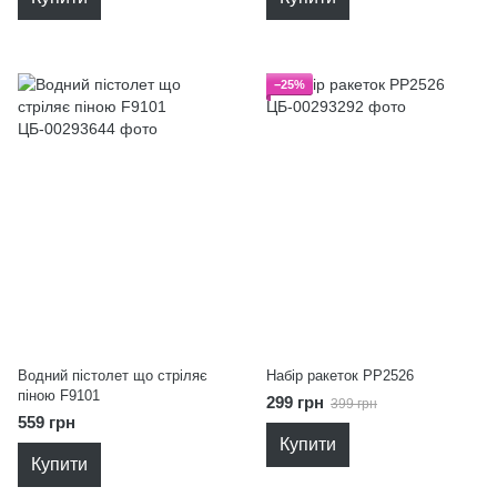
−25%
Водний пістолет що стріляє
Набір ракеток PP2526
піною F9101
299 грн
399 грн
559 грн
Купити
Купити