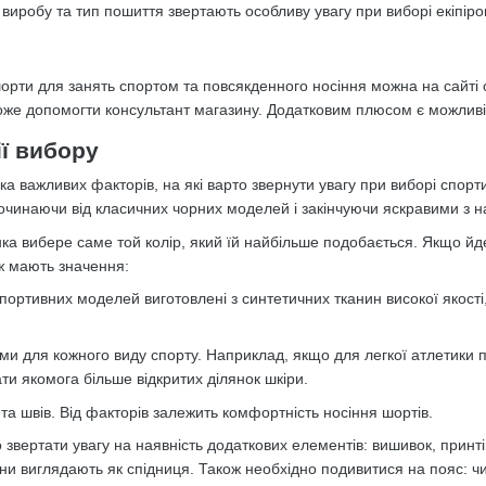
виробу та тип пошиття звертають особливу увагу при виборі екіпіро
шорти для занять спортом та повсякденного носіння можна на сайті 
 може допомогти консультант магазину. Додатковим плюсом є можлив
ії вибору
ка важливих факторів, на які варто звернути увагу при виборі спорт
 починаючи від класичних чорних моделей і закінчуючи яскравими з
ка вибере саме той колір, який їй найбільше подобається. Якщо йде
ж мають значення:
портивних моделей виготовлені з синтетичних тканин високої якості, 
ми для кожного виду спорту. Наприклад, якщо для легкої атлетики п
ти якомога більше відкритих ділянок шкіри.
 та швів. Від факторів залежить комфортність носіння шортів.
звертати увагу на наявність додаткових елементів: вишивок, принтів
они виглядають як спідниця. Також необхідно подивитися на пояс: 