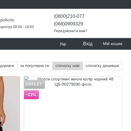
(0800)210-077
 роботи:
(068)0909329
центру 09:00 - 18:00
Передзвонити вам?
Вхід
Мій кошик
Укр
 дорожчі
за популярністю
спочатку нові
спочатку дешевше
OUTLET
−23%