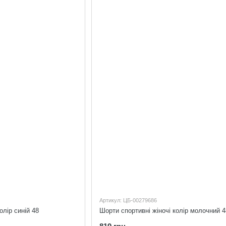
Артикул: ЦБ-00279686
олір синій 48
Шорти спортивні жіночі колір молочний 4