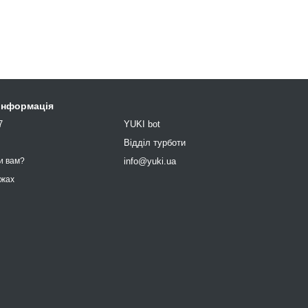
 інформація
7
YUKI bot
9
Відділ турботи
info@yuki.ua
и вам?
ежах