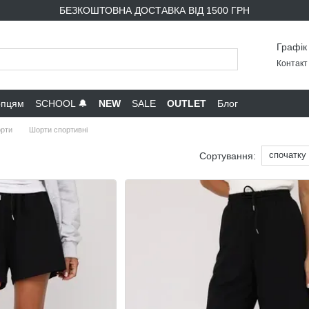
БЕЗКОШТОВНА ДОСТАВКА ВІД 1500 ГРН
Графік
Контакт 
опцям
SCHOOL 🔔
NEW
SALE
OUTLET
Блог
орти
Шорти спортивні
спочатку
Сортування: