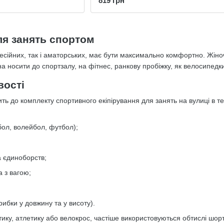
819 грн
ля занять спортом
сійних, так і аматорських, має бути максимально комфортно. Жіночі
на носити до спортзалу, на фітнес, ранкову пробіжку, як велосипедк
вості
ть до комплекту спортивного екіпірування для занять на вулиці в т
бол, волейбол, футбол);
а єдиноборств;
а з вагою;
трибки у довжину та у висоту).
тику, атлетику або велокрос, частіше використовуються обтислі шо