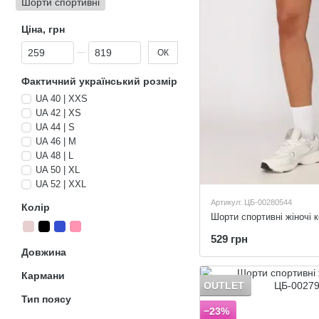
Шорти спортивні
Ціна, грн
Від Ціна, грн
До Ціна, грн
ОК
Фактичний український розмір
UA 40 | XXS
UA 42 | XS
UA 44 | S
UA 46 | M
UA 48 | L
UA 50 | XL
UA 52 | XXL
Артикул: ЦБ-00280544
Колір
Шорти спортивні жіночі к
529 грн
Довжина
Кармани
OUTLET
Тип поясу
−23%