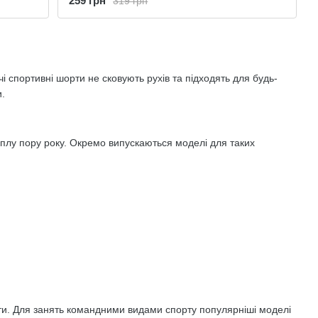
259 грн
319 грн
 спортивні шорти не сковують рухів та підходять для будь-
и.
еплу пору року. Окремо випускаються моделі для таких
рти. Для занять командними видами спорту популярніші моделі