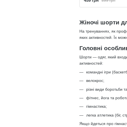
459 грн
599 грн
Жіночі шорти д
На тренуваннях, як профе
яких активностей. Їх мож
Головні особли
Шорти — одяг, який входи
активностей:
командні ігри (баскет
велокрос;
різні види боротьби т
фітнес, йога та робот
гімнастика;
легка атлетика (біг, с
Якщо йдеться про гімнас