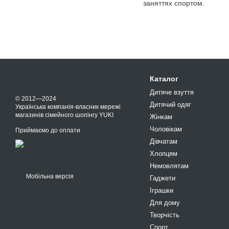
заняттях спортом.
Каталог
Дитяче взуття
© 2012—2024
Дитячий одяг
Українська компанія-власник мережі
магазинів сімейного шопінгу YUKI
Жінкам
Чоловікам
Приймаємо до оплати
Дівчатам
Хлопцям
Немовлятам
Мобільна версія
Гаджети
Іграшки
Для дому
Творчість
Спорт