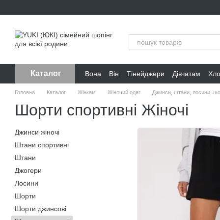
Перейти до основного контенту
Каталог
Вона
Він
Тінейджери
Дівчатам
Хл
Головна
Каталог
Жінкам
Жіночий одяг
Джинси, штани, лосини, ш
Шорти спортивні Жіночі
Джинси жіночі
Штани спортивні
Штани
Джогери
Лосини
Шорти
Шорти джинсові