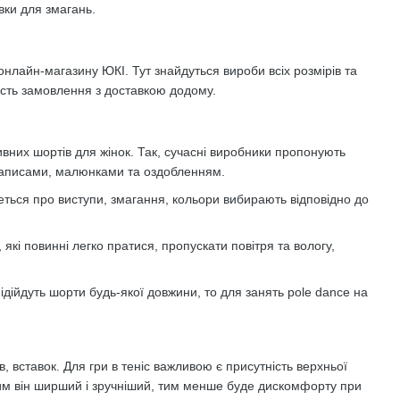
вки для змагань.
онлайн-магазину ЮКІ. Тут знайдуться вироби всіх розмірів та
ість замовлення з доставкою додому.
ивних шортів для жінок. Так, сучасні виробники пропонують
 написами, малюнками та оздобленням.
ться про виступи, змагання, кольори вибирають відповідно до
які повинні легко пратися, пропускати повітря та вологу,
ідійдуть шорти будь-якої довжини, то для занять pole dance на
, вставок. Для гри в теніс важливою є присутність верхньої
чим він ширший і зручніший, тим менше буде дискомфорту при