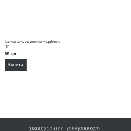
Свічка цифра велика «Срібло»,
"0"
59 грн
Купити
(0800)210-077
(068)0909329