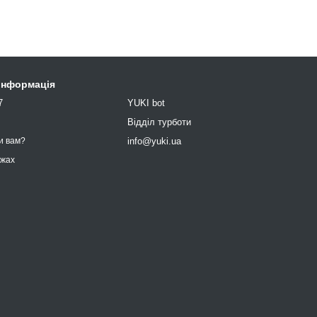
 інформація
7
YUKI bot
9
Відділ турботи
info@yuki.ua
и вам?
ежах