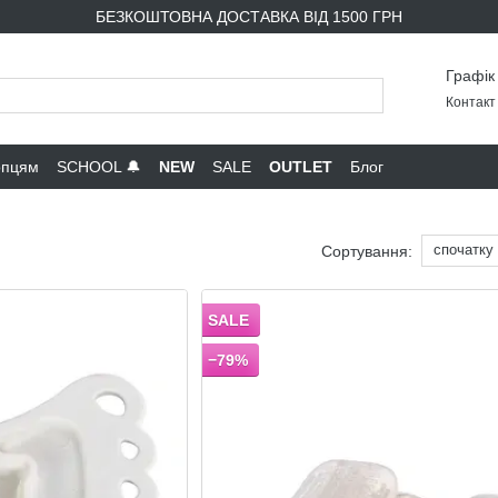
БЕЗКОШТОВНА ДОСТАВКА ВІД 1500 ГРН
Графік
Контакт 
опцям
SCHOOL 🔔
NEW
SALE
OUTLET
Блог
спочатку
Сортування:
SALE
−79%