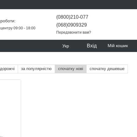
(0800)210-077
 роботи:
(068)0909329
центру 09:00 - 18:00
Передзвонити вам?
Вхід
Мій кошик
Укр
 дорожчі
за популярністю
спочатку нові
спочатку дешевше