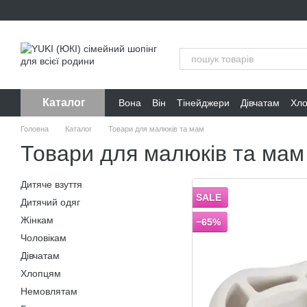
Перейти до основного контенту
Каталог
Вона
Він
Тінейджери
Дівчатам
Хл
Головна
Каталог
Товари для малюків та мам
Товари для малюків та мам
Дитяче взуття
SALE
Дитячий одяг
Жінкам
−65%
Чоловікам
Дівчатам
Хлопцям
Немовлятам