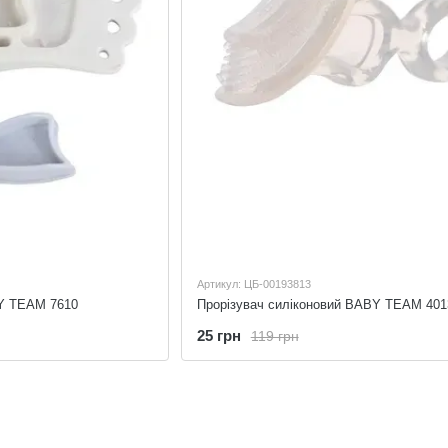
Артикул: ЦБ-00193813
Y TEAM 7610
Прорізувач силіконовий BABY TEAM 401
25 грн
119 грн