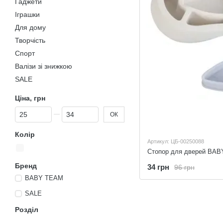
Гаджети
Іграшки
Для дому
Творчість
Спорт
Валізи зі знижкою
SALE
Ціна, грн
Від Ціна, грн
До Ціна, грн
ОК
Колір
Артикул: ЦБ-00250088
Стопор для дверей BAB
Бренд
34 грн
96 грн
BABY TEAM
SALE
Розділ