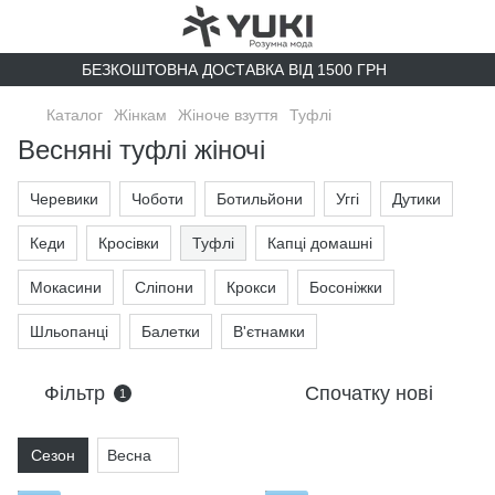
БЕЗКОШТОВНА ДОСТАВКА ВІД 1500 ГРН
Каталог
Жінкам
Жіноче взуття
Туфлі
Весняні туфлі жіночі
Черевики
Чоботи
Ботильйони
Уггі
Дутики
Кеди
Кросівки
Туфлі
Капці домашні
Мокасини
Сліпони
Крокси
Босоніжки
Шльопанці
Балетки
В'єтнамки
Фільтр
Спочатку нові
1
Сезон
Весна