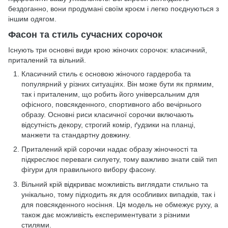
бездоганно, вони продумані своїм кроєм і легко поєднуються з
іншим одягом.
Фасон та стиль сучасних сорочок
Існують три основні види крою жіночих сорочок: класичний,
приталений та вільний.
Класичний стиль є основою жіночого гардероба та
популярний у різних ситуаціях. Він може бути як прямим,
так і приталеним, що робить його універсальним для
офісного, повсякденного, спортивного або вечірнього
образу. Основні риси класичної сорочки включають
відсутність декору, строгий комір, ґудзики на планці,
манжети та стандартну довжину.
Приталений крій сорочки надає образу жіночності та
підкреслює переваги силуету, тому важливо знати свій тип
фігури для правильного вибору фасону.
Вільний крій відкриває можливість виглядати стильно та
унікально, тому підходить як для особливих випадків, так і
для повсякденного носіння. Ця модель не обмежує руху, а
також дає можливість експериментувати з різними
стилями.