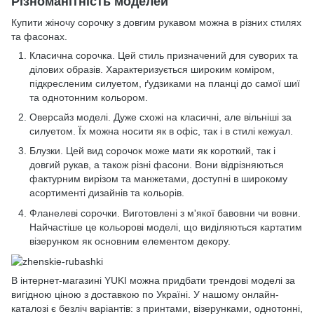
Різноманітність моделей
Купити жіночу сорочку з довгим рукавом можна в різних стилях
та фасонах.
Класична сорочка. Цей стиль призначений для суворих та
ділових образів. Характеризується широким коміром,
підкресленим силуетом, ґудзиками на планці до самої шиї
та однотонним кольором.
Оверсайз моделі. Дуже схожі на класичні, але вільніші за
силуетом. Їх можна носити як в офіс, так і в стилі кежуал.
Блузки. Цей вид сорочок може мати як короткий, так і
довгий рукав, а також різні фасони. Вони відрізняються
фактурним вирізом та манжетами, доступні в широкому
асортименті дизайнів та кольорів.
Фланелеві сорочки. Виготовлені з м'якої бавовни чи вовни.
Найчастіше це кольорові моделі, що виділяються картатим
візерунком як основним елементом декору.
В інтернет-магазині YUKI можна придбати трендові моделі за
вигідною ціною з доставкою по Україні. У нашому онлайн-
каталозі є безліч варіантів: з принтами, візерунками, однотонні,