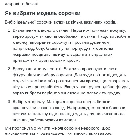
яскраві та базові.
Як вибрати модель сорочки
Вибір ідеальної сорочки включає кілька важливих кроків.
Визначення власного стилю. Перш ніж починати покупку,
варто зрозуміти свої вподобання та стиль. Якщо ви любите
класику, вибирайте сорочку із простим дизайном,
наприклад, білу, блакитну чи чорну. Для любителів
яскравих поєднань підійдуть варіанти з виразними
принтами чи оригінальним кроєм.
Врахування типу постаті. Важливо враховувати свою
фігуру під час вибору сорочки. Для худих жінок підходять
моделі з коміром або розкльошеним кроєм, що створюють
візуальну пропорційність. Якщо у вас грушоподібна фігура,
варто вибрати варіант з акцентом на плечах та грудях.
Вибір матеріалу. Матеріал сорочки слід вибирати,
враховуючи сезон та захід. Наприклад, моделі з бавовни,
віскози та попліну відмінно підходять для повсякденного
носіння, забезпечуючи комфорт.
Ми пропонуємо купити жіночі сорочки недорого, щоб
підкреслити вашу унікальність. Всі вироби виглядають