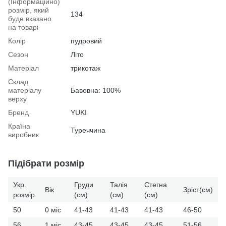
(Інформаційно)
розмір, який
134
буде вказано
на товарі
Колір
пудровий
Сезон
Літо
Матеріал
трикотаж
Склад
матеріалу
Бавовна: 100%
верху
Бренд
YUKI
Країна
Туреччина
виробник
Підібрати розмір
Укр.
Груди
Талія
Стегна
Вік
Зріст(см)
розмір
(см)
(см)
(см)
50
0 міс
41-43
41-43
41-43
46-50
56
1 міс
43-45
43-45
43-45
51-56