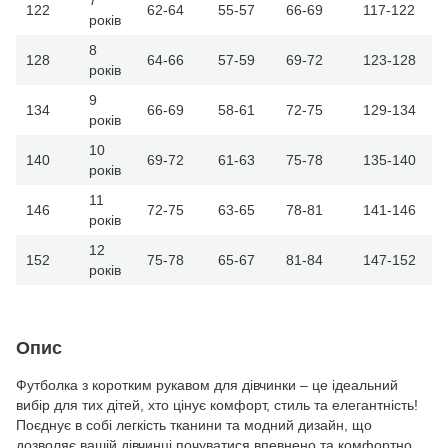
122
62-64
55-57
66-69
117-122
років
8
128
64-66
57-59
69-72
123-128
років
9
134
66-69
58-61
72-75
129-134
років
10
140
69-72
61-63
75-78
135-140
років
11
146
72-75
63-65
78-81
141-146
років
12
152
75-78
65-67
81-84
147-152
років
Опис
Футболка з коротким рукавом для дівчинки – це ідеальний
вибір для тих дітей, хто цінує комфорт, стиль та елегантність!
Поєднує в собі легкість тканини та модний дизайн, що
дозволяє вашій дівчинці почуватися впевнено та комфортно.