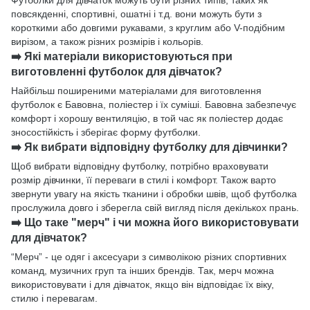
Футболки для дівчаток можуть бути різних типів, таких як
повсякденні, спортивні, ошатні і т.д. вони можуть бути з
короткими або довгими рукавами, з круглим або V-подібним
вирізом, а також різних розмірів і кольорів.
➡️ Які матеріали використовуються при
виготовленні футболок для дівчаток?
Найбільш поширеними матеріалами для виготовлення
футболок є Бавовна, поліестер і їх суміші. Бавовна забезпечує
комфорт і хорошу вентиляцію, в той час як поліестер додає
зносостійкість і зберігає форму футболки.
➡️ Як вибрати відповідну футболку для дівчинки?
Щоб вибрати відповідну футболку, потрібно враховувати
розмір дівчинки, її переваги в стилі і комфорт. Також варто
звернути увагу на якість тканини і обробки швів, щоб футболка
прослужила довго і зберегла свій вигляд після декількох прань.
➡️ Що таке "мерч" і чи можна його використовувати
для дівчаток?
“Мерч” - це одяг і аксесуари з символікою різних спортивних
команд, музичних груп та інших брендів. Так, мерч можна
використовувати і для дівчаток, якщо він відповідає їх віку,
стилю і перевагам.