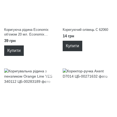
Коригуюча рідина Economix
Корегуючий олівець С 62060
об’ємом 20 мл. Economix
14 грн
E41304
39 грн
Купити
Купити