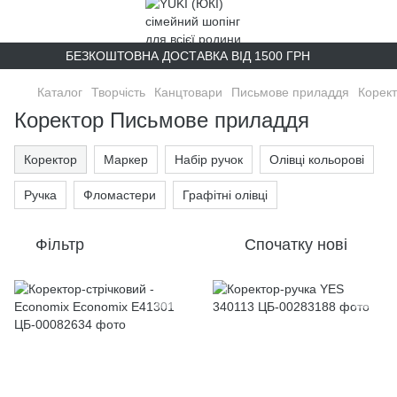
БЕЗКОШТОВНА ДОСТАВКА ВІД 1500 ГРН
Каталог
Творчість
Канцтовари
Письмове приладдя
Корек
Коректор Письмове приладдя
Коректор
Маркер
Набір ручок
Олівці кольорові
Ручка
Фломастери
Графітні олівці
Фільтр
Спочатку нові