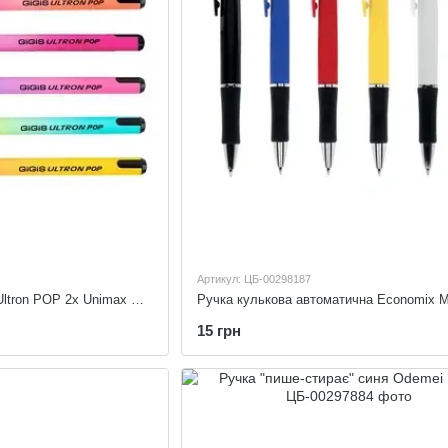
Артикул: ЦБ-00298187
Ручка кулькова Unimax Ultron POP 2x Unimax UX-152-02
15 грн