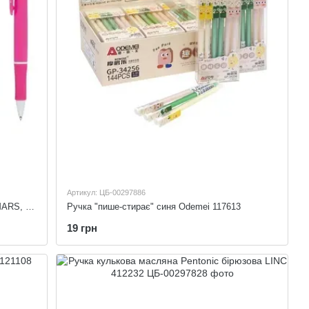
Артикул: ЦБ-00297886
Ручка кулькова автоматична Economix MARS, 0,5 мм. Economix E10111
Ручка "пише-стирає" синя Odemei 117613
19 грн