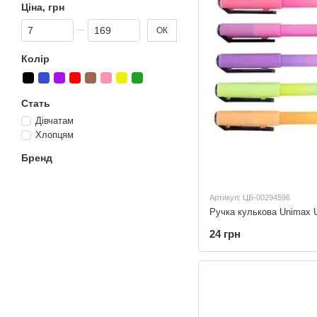
Ціна, грн
Від Ціна, грн
До Ціна, грн
ОК
Колір
Стать
Дівчатам
Хлопцям
Бренд
Артикул: ЦБ-00294596
24 грн