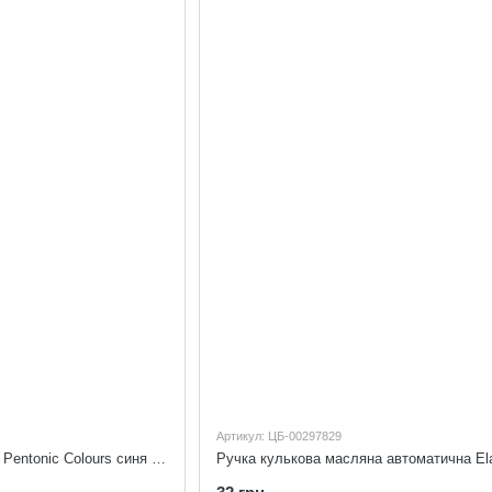
Артикул: ЦБ-00297829
Ручка кулькова масляна Pentonic Colours синя LINC 412272