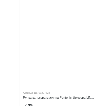
Артикул: ЦБ-00297828
8
Ручка кулькова масляна Pentonic бірюзова LINC 412232
17 грн