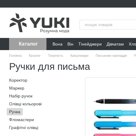
Перейти до основного контенту
Каталог
Вона
Він
Тінейджери
Дівчатам
Хл
Головна
Каталог
Творчість
Канцтовари
Письмове приладдя
Р
Ручки для письма
Коректор
Маркер
Набір ручок
Олівці кольорові
Ручка
Фломастери
Графітні олівці