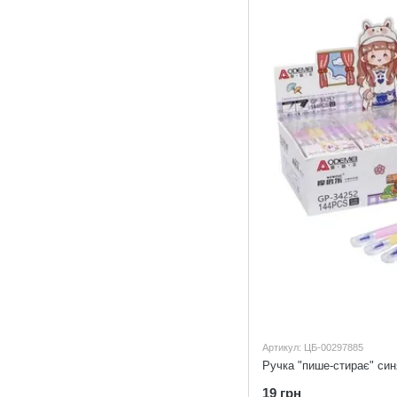
Артикул: ЦБ-00297885
Ручка "пише-стирає" син
19 грн