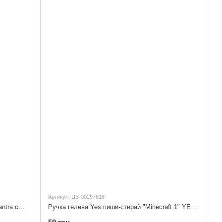
Артикул: ЦБ-00297818
Ручка кулькова масляна автоматична Elantra синя LINC 412110
Ручка гелева Yes пиши-стирай "Minecraft 1" YES 420378