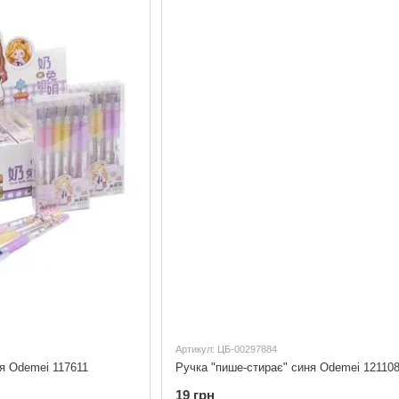
Артикул: ЦБ-00297884
я Odemei 117611
Ручка "пише-стирає" синя Odemei 12110
19 грн