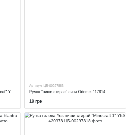
Артикул: ЦБ-00297883
Ручка гелева Yes пиши-стирай "Pusheen cat" YES 420446
Ручка "пише-стирає" синя Odemei 117614
19 грн