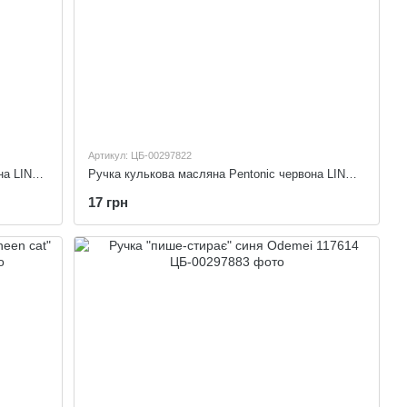
Артикул: ЦБ-00297822
Ручка кулькова масляна "Pentonic" зелена LINC 412063
Ручка кулькова масляна Pentonic червона LINC 412204
17 грн