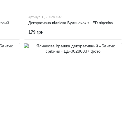
Артикул: ЦБ-00286937
Декоративна підвіска з гліттером "Пряниковий будиночок"
Декоративна підвіска Будиночок з LED підсвічуванням
179 грн