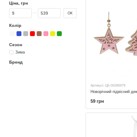
Ціна, грн
Від Ціна, грн
До Ціна, грн
ОК
Колір
Сезон
Зима
Бренд
Артикул: ЦБ-00286979
Новорічний підвісний де
59 грн