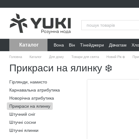
Перейти до основного контенту
Каталог
Вона
Він
Тінейджери
Дівчатам
Хл
Головна
Каталог
Для дому
Товари для свята
Новий Рік ❄️
При
Прикраси на ялинку ❄️
Гірлянди, намисто
Карнавальна атрибутика
Новорічна атрибутика
Прикраси на ялинку
Штучний сніг
Штучні сосни
Штучні ялинки