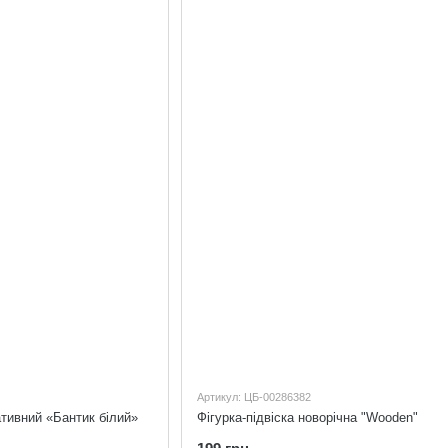
Артикул: ЦБ-00286382
тивний «Бантик білий»
Фігурка-підвіска новорічна "Wooden"