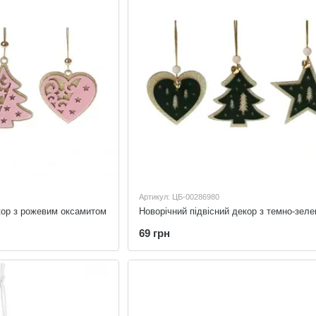
Артикул: ЦБ-00286980
кор з рожевим оксамитом
69 грн