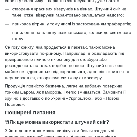
спрею у балончику – варіантів застосування дуже багато:
створення красивих візерунків на вікнах. Штучний сніг не
тане, отже, візерунки гарантовано залишаться надовго;
прикраса вітрин, у тому числі із застосуванням трафаретів;
напилення на пляшку шампанського, келихи до святкового
столу.
Снігову крихту, яка продається в пакетах, також можна
використовувати по-різному. Наприклад, її розкладають під
прикрашеною ялиною як основу для стовбура або
розподіляють по гілках подібно до інею. Штучний сніг зовні
майже не відрізняється від справжнього, адже він іскриться та
переливається, створюючи святкову атмосферу.
Продукція повністю безпечна, лягає на вибрану поверхню
тонким шаром, як паморозь, і легко змивається. Замовити її
зручно з доставкою по Україні «Укрпоштою» або «Новою
Поштою».
Поширені питання
☃️Як ще можна використати штучний сніг?
З його допомогою можна вирішувати безліч завдань зі
створення зимової казки вдома. Наприклад, матеріал з