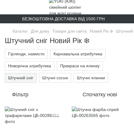
БЕЗКОШТОВНА ДОСТАВКА ВІД 1500 ГРН
Каталог
Для дому
Товари для свята
Новий Рік ❄️
Штучний 
Штучний сніг Новий Рік ❄️
Гірлянди, намисто
Карнавальна атрибутика
Новорічна атрибутика
Прикраси на ялинку
Штучний сніг
Штучні сосни
Штучні ялинки
Фільтр
Спочатку нові