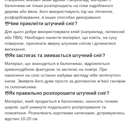
балончика не тільки розпорошують на гілки оздобленого
дерева або вікна, його використовують під час ліплення,
розфарбовування, в інших способах декорування.
☃️Чим приклеїти штучний сніг?
Для цього добре використовувати клей (наприклад, латексний
або ПВА). Необхідно нанести матеріал, що клеїть, на суху
поверхню, присипати зверху штучним снігом і дочекатися
висихання.
☃️Як застигає та змивається штучний сніг?
Матеріал, що знаходиться в балончиках, відрізняється
кремоподібною фактурою та застигає на повітрі. При
нанесенні на скло останнє набуває вигляду ніби затягнутого
інеєм. Змивати його дуже просто за допомогою м'якої ганчірки
та склоочисника.
☃️Як правильно розпорошити штучний сніг?
Матеріал, який продається в балончиках, наносять тонким
шаром, щоб уникнути подальшого розтріскування та
пожовтіння. Розпилюють короткими натисками, дотримуючись
відстані 10-20 см.