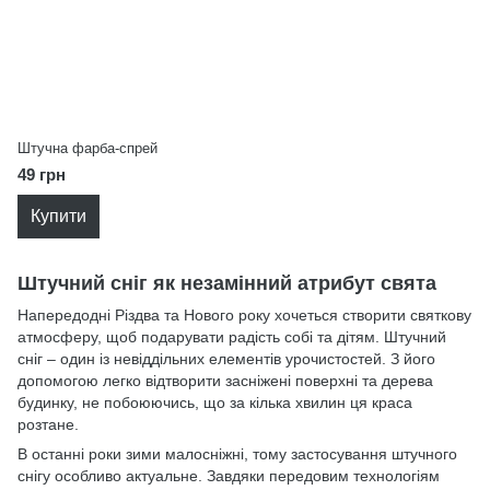
Штучна фарба-спрей
49 грн
Купити
Штучний сніг як незамінний атрибут свята
Напередодні Різдва та Нового року хочеться створити святкову
атмосферу, щоб подарувати радість собі та дітям. Штучний
сніг – один із невіддільних елементів урочистостей. З його
допомогою легко відтворити засніжені поверхні та дерева
будинку, не побоюючись, що за кілька хвилин ця краса
розтане.
В останні роки зими малосніжні, тому застосування штучного
снігу особливо актуальне. Завдяки передовим технологіям