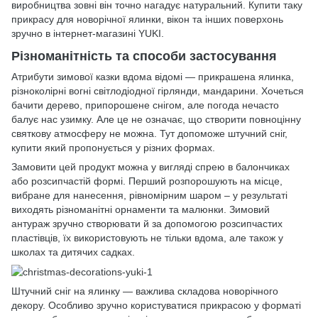
виробництва зовні він точно нагадує натуральний. Купити таку
прикрасу для новорічної ялинки, вікон та інших поверхонь
зручно в інтернет-магазині YUKI.
Різноманітність та способи застосування
Атрибути зимової казки вдома відомі — прикрашена ялинка,
різноколірні вогні світлодіодної гірлянди, мандарини. Хочеться
бачити дерево, припорошене снігом, але погода нечасто
балує нас узимку. Але це не означає, що створити повноцінну
святкову атмосферу не можна. Тут допоможе штучний сніг,
купити який пропонується у різних формах.
Замовити цей продукт можна у вигляді спрею в балончиках
або розсипчастій формі. Перший розпорошують на місце,
вибране для нанесення, рівномірним шаром – у результаті
виходять різноманітні орнаменти та малюнки. Зимовий
антураж зручно створювати й за допомогою розсипчастих
пластівців, їх використовують не тільки вдома, але також у
школах та дитячих садках.
Штучний сніг на ялинку — важлива складова новорічного
декору. Особливо зручно користуватися прикрасою у форматі