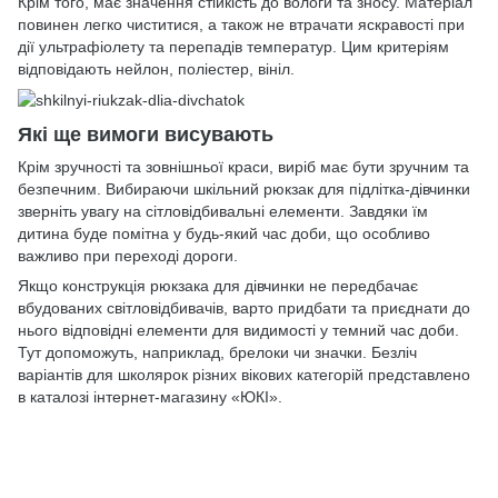
Крім того, має значення стійкість до вологи та зносу. Матеріал
повинен легко чиститися, а також не втрачати яскравості при
дії ультрафіолету та перепадів температур. Цим критеріям
відповідають нейлон, поліестер, вініл.
Які ще вимоги висувають
Крім зручності та зовнішньої краси, виріб має бути зручним та
безпечним. Вибираючи шкільний рюкзак для підлітка-дівчинки
зверніть увагу на сітловідбивальні елементи. Завдяки їм
дитина буде помітна у будь-який час доби, що особливо
важливо при переході дороги.
Якщо конструкція рюкзака для дівчинки не передбачає
вбудованих світловідбивачів, варто придбати та приєднати до
нього відповідні елементи для видимості у темний час доби.
Тут допоможуть, наприклад, брелоки чи значки. Безліч
варіантів для школярок різних вікових категорій представлено
в каталозі інтернет-магазину «ЮКІ».