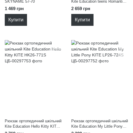
SKYNAME 57-70
Kite Education teens Romantic
Street Art KITE K26-8001M-1
1 469 грн
2 659 грн
Купити
Купити
Рюкзак ортопедичний шкільний
Рюкзак ортопедичний шкільний
Kite Education Hello Kitty KITE
Kite Education My Little Pony
HK26-771S
KITE LP26-724S