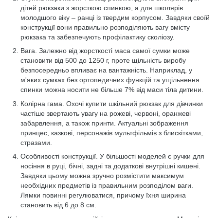
дітей рюкзаки з жорсткою спинкою, а для школярів
молодшого віку – ранці із твердим корпусом. Завдяки своїй
конструкції вони правильно розподіляють вагу вмісту
рюкзака та забезпечують профілактику сколіозу.
Вага. Залежно від жорсткості маса самої сумки може
становити від 500 до 1250 г, проте щільність виробу
безпосередньо впливає на вантажність. Наприклад, у
м'яких сумках без ортопедичних функцій та ущільнення
спинки можна носити не більше 7% від маси тіла дитини.
Колірна гама. Охочі купити шкільний рюкзак для дівчинки
частіше звертають увагу на рожеві, червоні, оранжеві
забарвлення, а також принти. Актуальні зображення
принцес, казкові, персонажів мультфільмів з блискітками,
стразами.
Особливості конструкції. У більшості моделей є ручки для
носіння в руці, бічні, задні та додаткові внутрішні кишені.
Завдяки цьому можна зручно розмістити максимум
необхідних предметів із правильним розподілом ваги.
Лямки повинні регулюватися, причому їхня ширина
становить від 6 до 8 см.