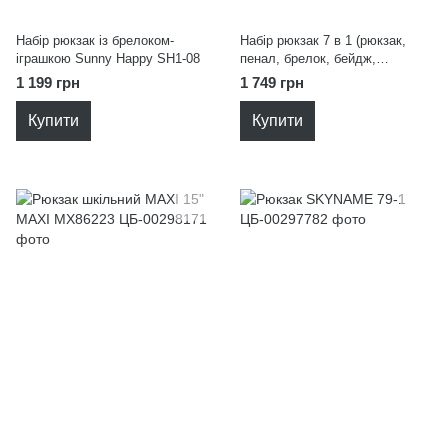
Набір рюкзак із брелоком-
Набір рюкзак 7 в 1 (рюкзак,
іграшкою Sunny Happy SH1-08
пенал, брелок, бейдж,
гаманець, сумка для праці,
1 199 грн
1 749 грн
мішок для взуття) Sunny Happy
Full-SH1-07
Купити
Купити