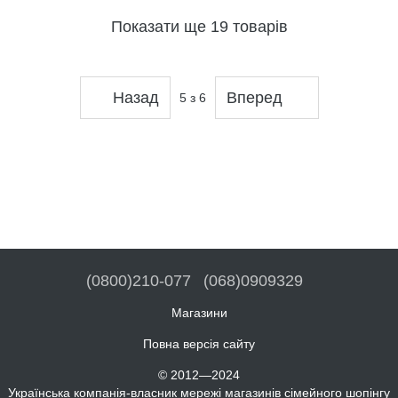
Показати ще 19 товарів
Назад
Вперед
5
з 6
(0800)210-077
(068)0909329
Магазини
Повна версія сайту
© 2012—2024
Українська компанія-власник мережі магазинів сімейного шопінгу