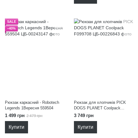
SALE
−40%
Рюкзак каркасний - Robotech
Рюкзак для хлопчиків PICK
Legends 1Вересня 559504
DOGS PLANET Coolpack
F099708
1 499 грн
3 749 грн
2 479 грн
Купити
Купити