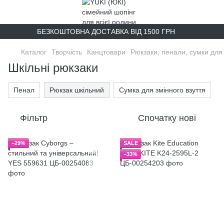
БЕЗКОШТОВНА ДОСТАВКА ВІД 1500 ГРН
Каталог
Творчість
Канцтовари
Рюкзаки, пенали, сумки для 
Шкільні рюкзаки
Пенал
Рюкзак шкільний
Сумка для змінного взуття
Фільтр
Спочатку нові
−29%
SALE
−33%