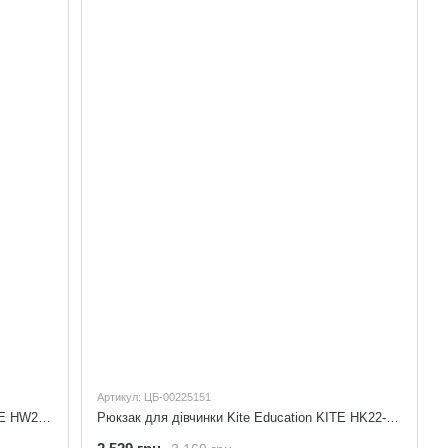
Артикул: ЦБ-00225151
Рюкзак для хлопчиків Kite Education KITE HW22-531M
Рюкзак для дівчинки Kite Education KITE HK22-531M