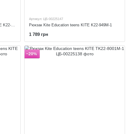
Артикул: ЦБ-00225147
Рюкзак для хлопчиків Kite Education KITE K22-501S-7 (LED)
Рюкзак Kite Education teens KITE K22-949M-1
1 789 грн
−20%