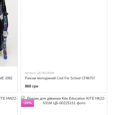
Артикул: ЦБ-00226508
ME 2082
Рюкзак молодіжний Cool For School CF86757
869 грн
−20%