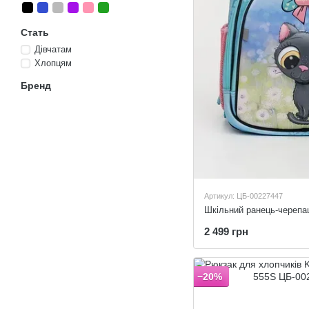
Стать
Дівчатам
Хлопцям
Бренд
Артикул: ЦБ-00227447
Шкільний ранець-череп
2 499 грн
−20%