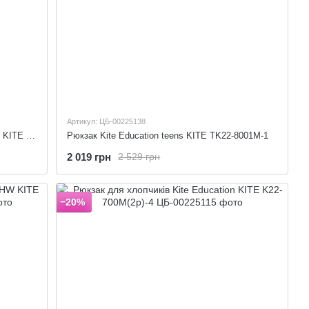
Артикул: ЦБ-00225138
Рюкзак для дівчинки Kite Education teens KITE K22-816L-3 (LED)
Рюкзак Kite Education teens KITE TK22-8001M-1
2 019 грн
2 529 грн
−20%