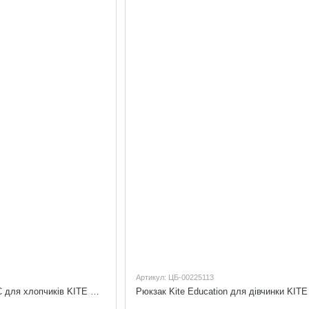
Артикул: ЦБ-00225113
Рюкзак Kite Education DC для хлопчиків KITE DC22-700M