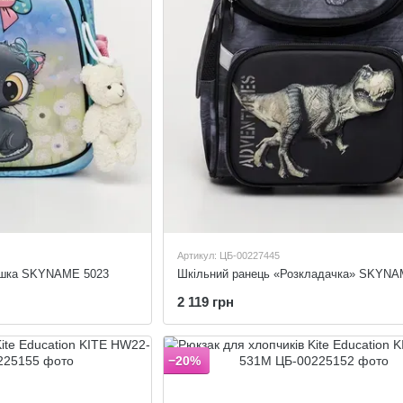
Артикул: ЦБ-00227445
ашка SKYNAME 5023
Шкільний ранець «Розкладачка» SKYNA
2 119 грн
−20%