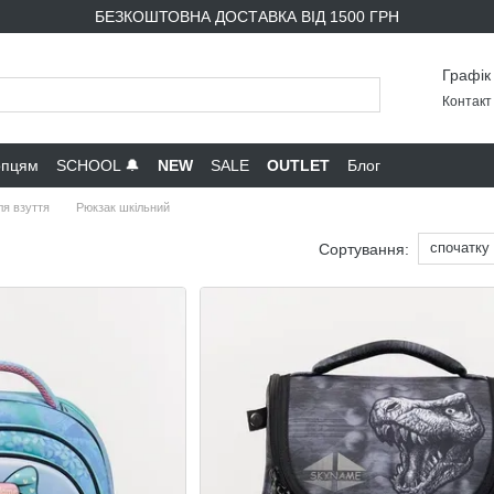
БЕЗКОШТОВНА ДОСТАВКА ВІД 1500 ГРН
Графік
Контакт 
опцям
SCHOOL 🔔
NEW
SALE
OUTLET
Блог
ля взуття
Рюкзак шкільний
спочатку
Сортування: