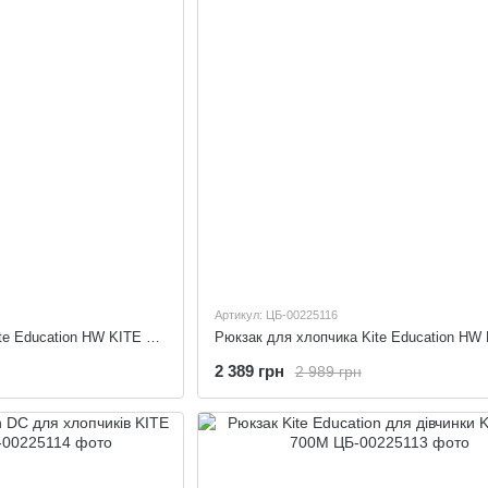
Артикул: ЦБ-00225116
Рюкзак для хлопчиків Kite Education HW KITE HW22-706M
2 389 грн
2 989 грн