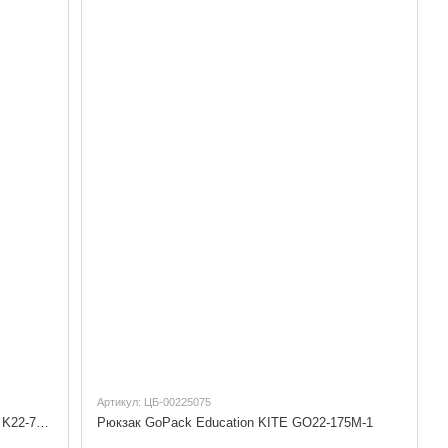
Артикул: ЦБ-00225075
Рюкзак Kite Education для дівчинки KITE K22-700M
Рюкзак GoPack Education KITE GO22-175M-1