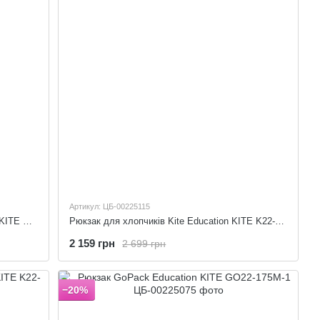
Артикул: ЦБ-00225115
Рюкзак для хлопчика Kite Education HW KITE HW22-700M(2p)
Рюкзак для хлопчиків Kite Education KITE K22-700M(2p)-4
2 159 грн
2 699 грн
−20%