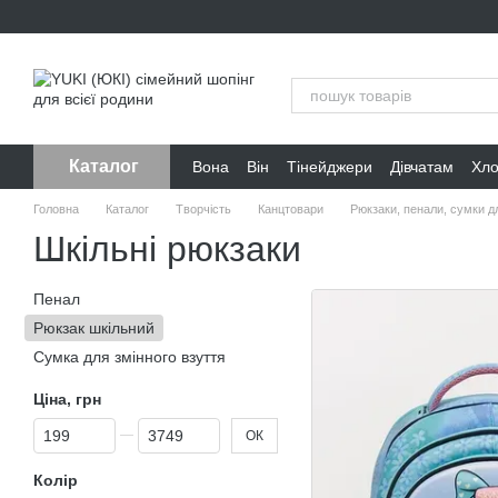
Перейти до основного контенту
Каталог
Вона
Він
Тінейджери
Дівчатам
Хл
Головна
Каталог
Творчість
Канцтовари
Рюкзаки, пенали, сумки д
Шкільні рюкзаки
Пенал
Рюкзак шкільний
Сумка для змінного взуття
Ціна, грн
Від Ціна, грн
До Ціна, грн
ОК
Колір