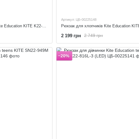
Артикул: ЦБ-00225148
Рюкзак для хлопчиків Kite Education KITE K22-501S-8 (LED)
2 199 грн
2 749 грн
−20%