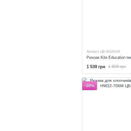
Артикул: ЦБ-00225146
Рюкзак Kite Education t
1 539 грн
1 929 грн
−20%