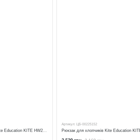
Артикул: ЦБ-00225152
Рюкзак для хлопчиків Kite Education KITE HW22-555S